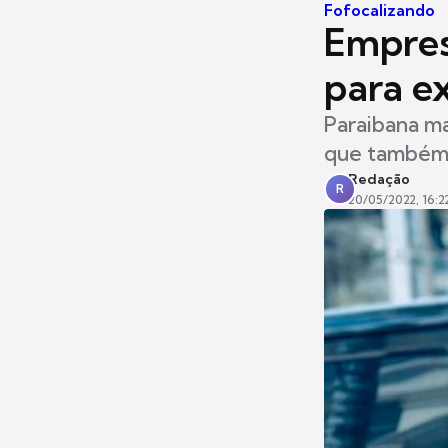
Fofocalizando
Empresá
para ex
Paraibana ma
que também 
Redação
R
20/05/2022, 16:2