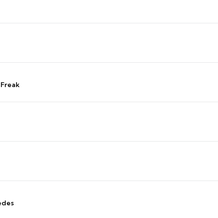
 Freak
edes