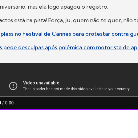
niversário, mas ela logo apagou o registro.
actos está na pista! Força, Ju, quem não te quer, não 
opless no Festival de Cannes para protestar contra gu
s pede desculpas após polêmica com motorista de apl