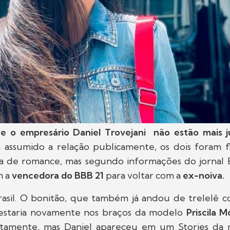
re e o empresário Daniel Trovejani não estão mais j
assumido a relação publicamente, os dois foram fl
a de romance, mas segundo informações do jornal Ex
 a
vencedora do BBB 21
para voltar com a
ex-noiva.
rasil. O bonitão, que também já andou de trelelê 
 estaria novamente nos braços da modelo
Priscila 
rtamente, mas Daniel apareceu em um Stories da 