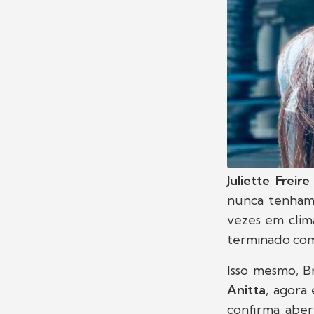
Juliette Frei
nunca tenham 
vezes em clim
terminado com
Isso mesmo, B
Anitta
, agora
confirma abe