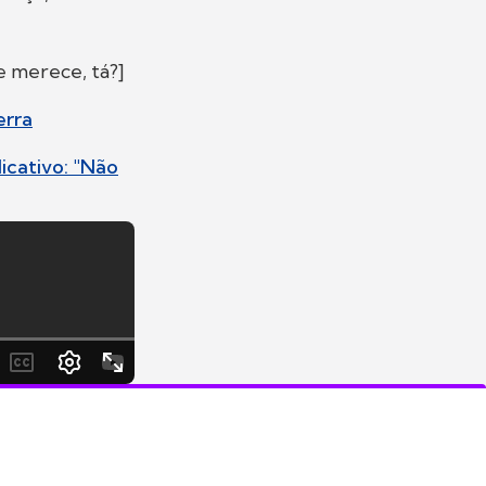
te merece, tá?]
erra
icativo: "Não