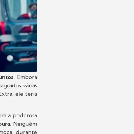
untos.
Embora
agrados várias
tra, ele teria
com a poderosa
Moura
. Ninguém
moça, durante