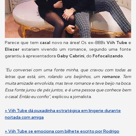
Parece que tem
casal
novo na área! Os ex-BBBs
Viih Tube
e
Eliezer
estariam vivendo um romance, segundo uma fonte
garantiu à apresentadora
Gaby Cabrini
, do
Fofocalizando
.
"Eu conversei com uma fonte minha, que cravou com todas as
letras que está, sim, rolando uns beijinhos, um
romance
. Tem
muita amizade envolvida, mas teve romance e teve beijo na boca.
Essa fonte jurou de pés juntos, e é uma pessoa que conhece bem
o casal. Então eu confio"
, explicou a jornalista.
+ Viih Tube dá puxadinha estratégica em lingerie durante
noitada com amiga
+ Viih Tube se emociona com bilhete escrito por Rodrigo