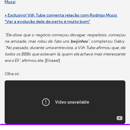
Mussi
+ Exclusivo! Viih Tube comenta relação com Rodrigo Mussi:
"Ver a evolução dele de perto é muito bom"
"Ela disse que o negócio começou devagar, respeitoso, começou
na amizade, mas rolou de fato uns
beijinhos
"
, completou Gaby.
"No passado, durante uma entrevista, a Viih Tube afirmou que, de
todos os BBBs que estavam lá, quem ela achava mais interessante
era o Eli"
, afirmou ela. [Eitaaa!]
Olha só: