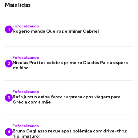
Mais lidas
Fofocalizando
1
Rogério manda Queiroz eliminar Gabriel
Fofocalizando
Nicolas Prattes celebra primeiro Dia dos Pais à espera
2
do filho
Fofocalizando
Rafa Justus exibe festa surpresa após viagem para
3
Grécia com a mãe
Fofocalizando
Bruno Gagliasso recua após polêmica com drive-thru:
4
"Fui imaturo"