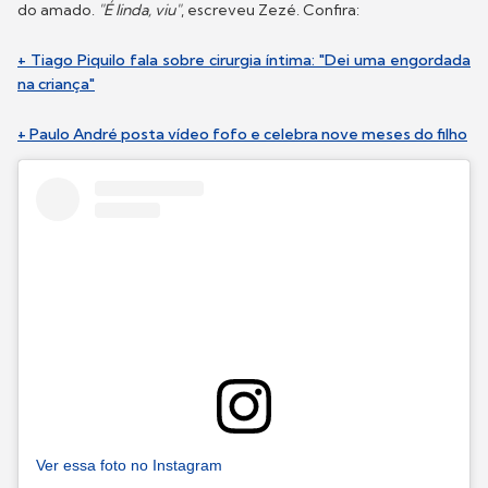
do amado.
"É linda, viu"
, escreveu Zezé. Confira:
+ Tiago Piquilo fala sobre cirurgia íntima: "Dei uma engordada
na criança"
+ Paulo André posta vídeo fofo e celebra nove meses do filho
Ver essa foto no Instagram