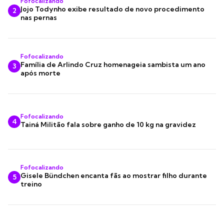
Fofocalizando
Jojo Todynho exibe resultado de novo procedimento
2
nas pernas
Fofocalizando
Família de Arlindo Cruz homenageia sambista um ano
3
após morte
Fofocalizando
4
Tainá Militão fala sobre ganho de 10 kg na gravidez
Fofocalizando
Gisele Bündchen encanta fãs ao mostrar filho durante
5
treino