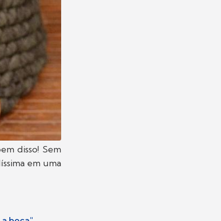
bem disso! Sem
elíssima em uma
 a boca"