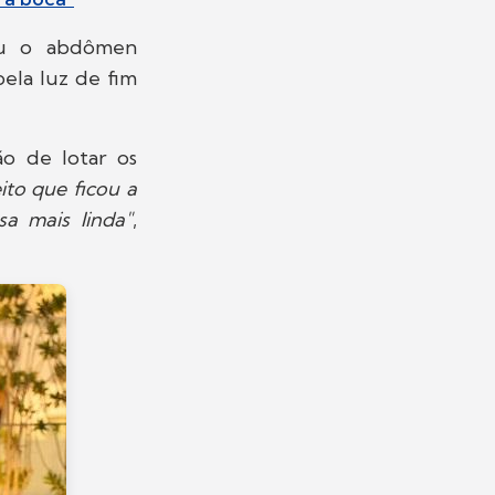
ou o abdômen
ela luz de fim
ão de lotar os
to que ficou a
sa mais linda"
,