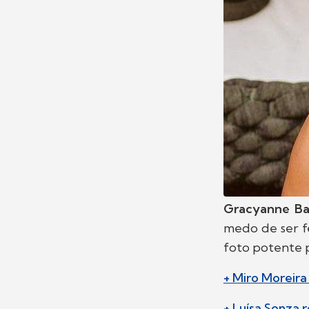
Gracyanne Ba
medo de ser fe
foto potente p
+ Miro Moreira
+ Luísa Sonza 