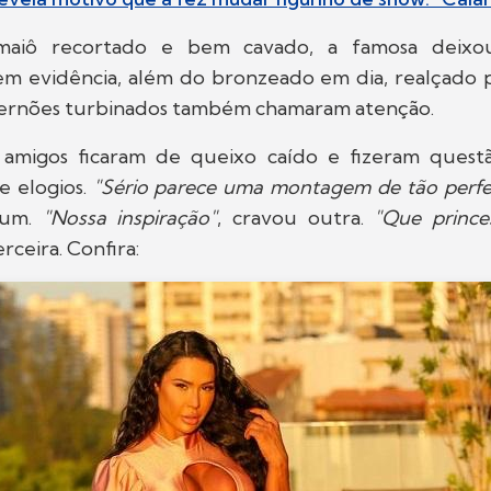
aiô recortado e bem cavado, a famosa deix
 em evidência, além do bronzeado em dia, realçado p
pernões turbinados também chamaram atenção.
amigos ficaram de queixo caído e fizeram quest
e elogios.
"Sério parece uma montagem de tão perfei
 um.
"Nossa inspiração"
, cravou outra.
"Que prince
rceira. Confira: