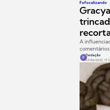
Fofocalizando
Gracya
trinca
recort
A influencia
comentários
Redação
R
07/06/2022, 17: