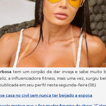
rbosa
tem um corpão de dar inveja e sabe muito 
liz, a influenciadora fitness, mais uma vez, surgiu b
ublicada em seu perfil nesta segunda-feira (06).
 se casa no civil sem nunca ter beijado a esposa
revela motivo que a fez mudar figurino de show: "Calar