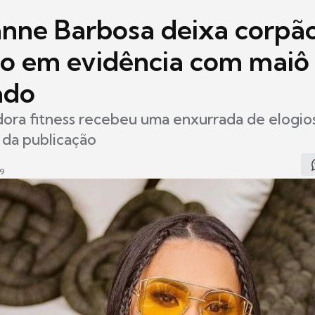
nne Barbosa deixa corpã
do em evidência com maiô
ado
dora fitness recebeu uma enxurrada de elogio
 da publicação
29