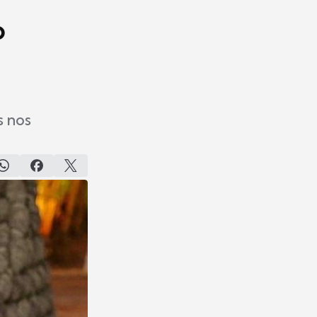
o
s nos