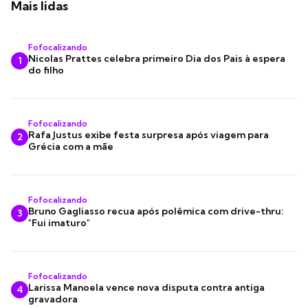
Mais lidas
Fofocalizando
Nicolas Prattes celebra primeiro Dia dos Pais à espera
1
do filho
Fofocalizando
Rafa Justus exibe festa surpresa após viagem para
2
Grécia com a mãe
Fofocalizando
Bruno Gagliasso recua após polêmica com drive-thru:
3
"Fui imaturo"
Fofocalizando
Larissa Manoela vence nova disputa contra antiga
4
gravadora