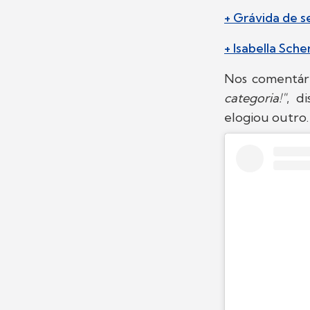
+ Grávida de s
+ Isabella Sch
Nos comentári
categoria!"
, d
elogiou outro