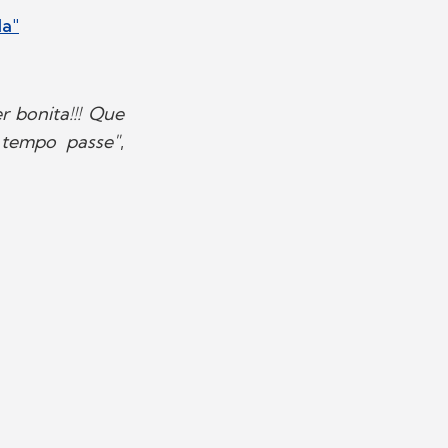
la"
r bonita!!! Que
tempo passe"
,