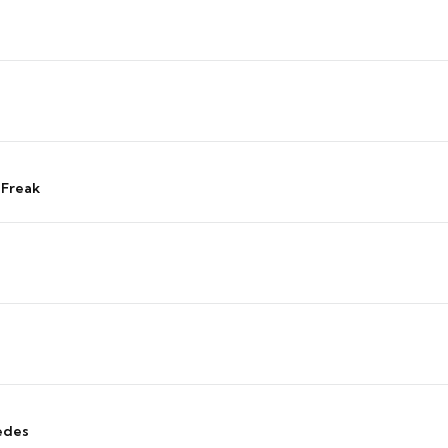
 Freak
edes