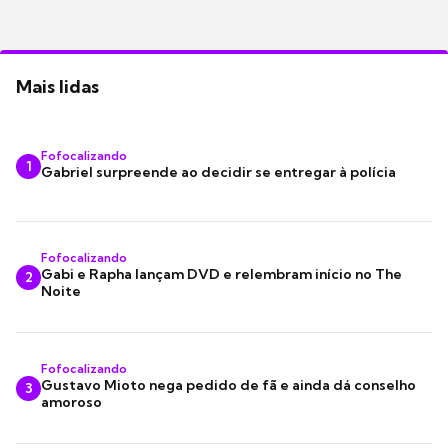
Mais lidas
Fofocalizando
1
Gabriel surpreende ao decidir se entregar à polícia
Fofocalizando
Gabi e Rapha lançam DVD e relembram início no The
2
Noite
Fofocalizando
Gustavo Mioto nega pedido de fã e ainda dá conselho
3
amoroso