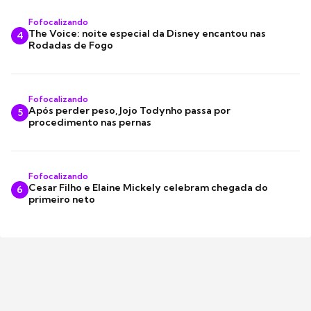
Fofocalizando
The Voice: noite especial da Disney encantou nas
4
Rodadas de Fogo
Fofocalizando
Após perder peso, Jojo Todynho passa por
5
procedimento nas pernas
Fofocalizando
Cesar Filho e Elaine Mickely celebram chegada do
6
primeiro neto