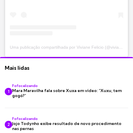
Uma publicação compartilhada por Viviane Felicio (@viviane.tube)
Mais lidas
Fofocalizando
Mara Maravilha fala sobre Xuxa em vídeo: "Xuxu, tem
1
gogó?"
Fofocalizando
Jojo Todynho exibe resultado de novo procedimento
2
nas pernas