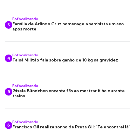
Fofocalizando
Família de Arlindo Cruz homenageia sambista um ano
3
após morte
Fofocalizando
4
Tainá Militão fala sobre ganho de 10 kg na gravidez
Fofocalizando
Gisele Bündchen encanta fãs ao mostrar filho durante
5
treino
Fofocalizando
6
Francisco Gil realiza sonho de Preta Gil: "Te encontrei lá"