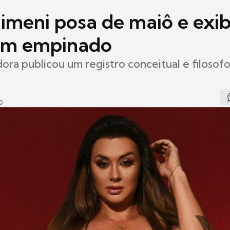
limeni posa de maiô e exi
m empinado
dora publicou um registro conceitual e filosof
0