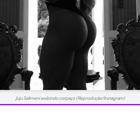
Juju Salimeni exibindo corpaço (Reprodução/Instagram)