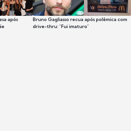
esa após
Bruno Gagliasso recua após polêmica com
ãe
drive-thru: "Fui imaturo"