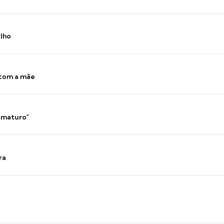
ilho
 com a mãe
 imaturo"
ra