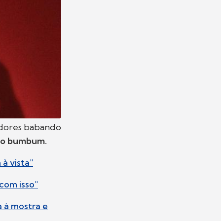
idores babando
o o bumbum.
à vista"
 com isso"
a à mostra e