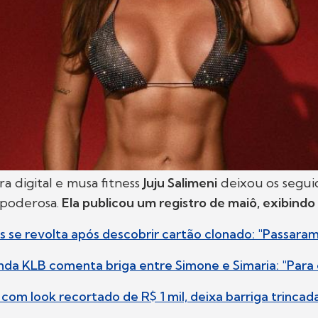
a digital e musa fitness
Juju Salimeni
deixou os segu
poderosa.
Ela publicou um registro de maiô, exibind
s se revolta após descobrir cartão clonado: "Passaram 
anda KLB comenta briga entre Simone e Simaria: "Para
 com look recortado de R$ 1 mil, deixa barriga trincad