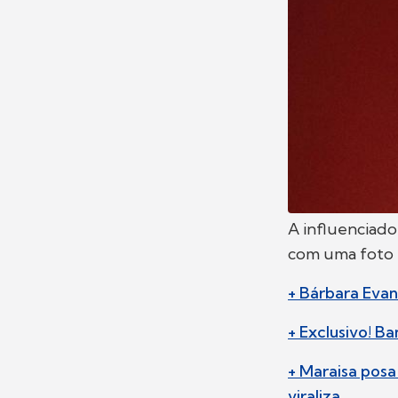
A influenciador
com uma foto 
+ Bárbara Evan
+ Exclusivo! B
+ Maraisa posa
viraliza