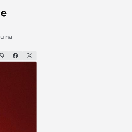
be
ou na