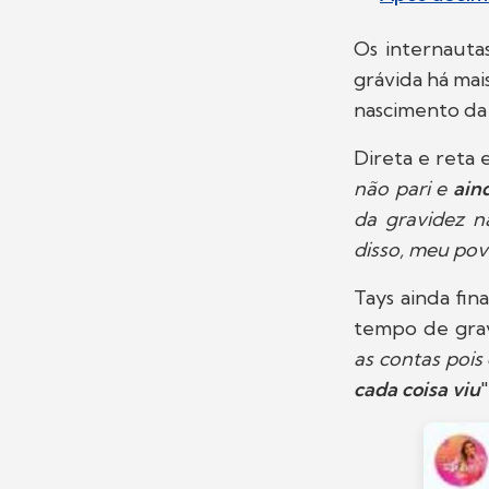
Os internauta
grávida há ma
nascimento da f
Direta e reta 
não pari e
ain
da gravidez n
disso, meu pov
Tays ainda fi
tempo de gravi
as contas pois
cada coisa viu
"