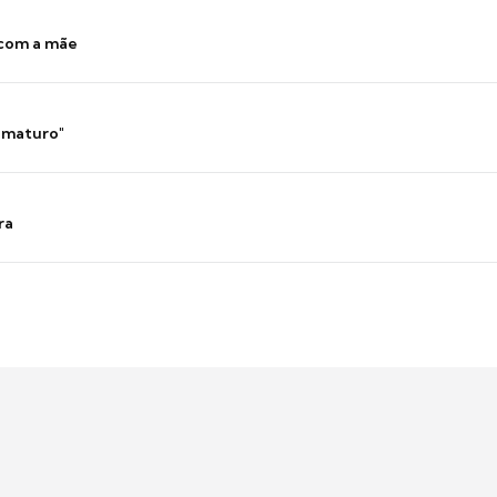
 com a mãe
 imaturo"
ra