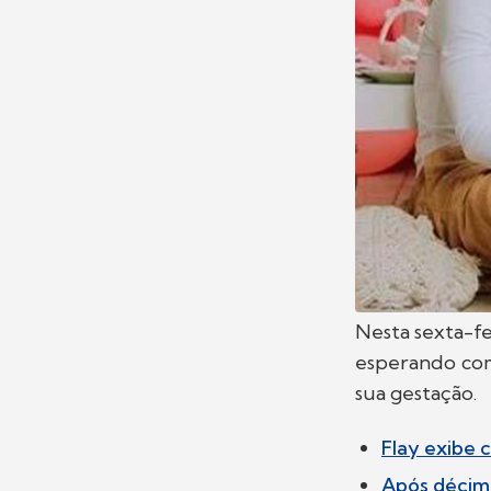
Nesta sexta-fei
esperando co
sua gestação.
Flay exibe 
Após décimo