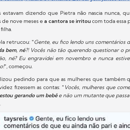
s estavam dizendo que Pietra não nascia nunca, que
is de nove meses e
a cantora se irritou
com toda essa p
ilha.
ela retrucou: "
Gente, eu fico lendo uns comentários 
da bem, né
?! Vocês não tão querendo questionar o p
ão, né? Eu engravidei em novembro e nunca estive
o!
", começou.
nalizou pedindo para que as mulheres que também 
dez fizessem as contas: "
Vocês, mulheres que com
estou gerando um bebê
e não um mutante que passa
.