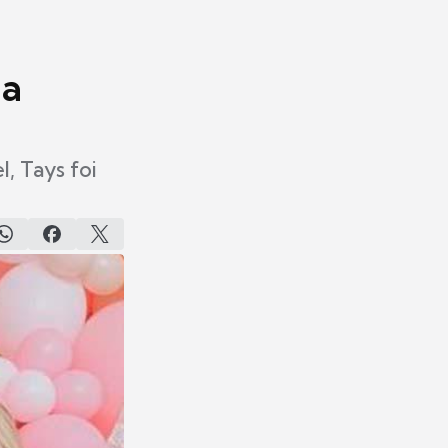
da
, Tays foi