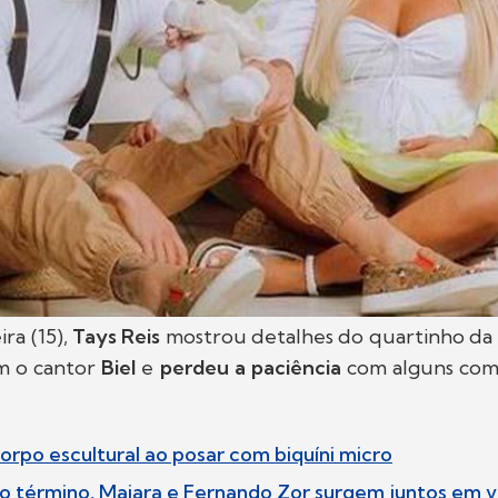
ra (15),
Tays Reis
mostrou detalhes do quartinho da
m o cantor
Biel
e
perdeu a paciência
com alguns com
corpo escultural ao posar com biquíni micro
 término, Maiara e Fernando Zor surgem juntos em 