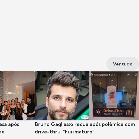
Ver tudo
esa após
Bruno Gagliasso recua após polêmica com
ãe
drive-thru: "Fui imaturo"