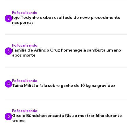
Fofocalizando
Jojo Todynho exibe resultado de novo procedimento
2
nas pernas
Fofocalizando
Família de Arlindo Cruz homenageia sambista um ano
3
após morte
Fofocalizando
4
Tainá Militão fala sobre ganho de 10 kg na gravidez
Fofocalizando
Gisele Bündchen encanta fãs ao mostrar filho durante
5
treino