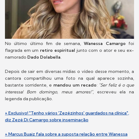
No último último fim de semana,
Wanessa Camargo
foi
flagrada em um
retiro espiritual
junto com o ator e seu ex-
namorado
Dado Dolabella
.
Depois de sair em diversas mídias o vídeo desse momento, a
cantora compartilhou uma foto na qual aparece sozinha,
bastante sorridente, e
mandou um recado
:
"Ser feliz é o que
interessa! Bom domingo, meus amores!"
, escreveu ela na
legenda da publicação.
+ Exclusivo! "Tenho vários 'Zezézinhos' guardados na clínica",
diz Zezé Di Camargo sobre inseminação
+ Marcus Buaiz fala sobre a suposta relação entre Wanessa