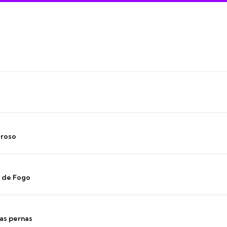
oroso
s de Fogo
as pernas