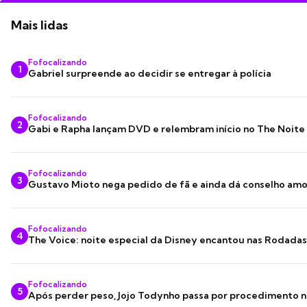
Mais lidas
Fofocalizando
1
Gabriel surpreende ao decidir se entregar à polícia
Fofocalizando
2
Gabi e Rapha lançam DVD e relembram início no The Noite
Fofocalizando
3
Gustavo Mioto nega pedido de fã e ainda dá conselho am
Fofocalizando
4
The Voice: noite especial da Disney encantou nas Rodada
Fofocalizando
5
Após perder peso, Jojo Todynho passa por procedimento n