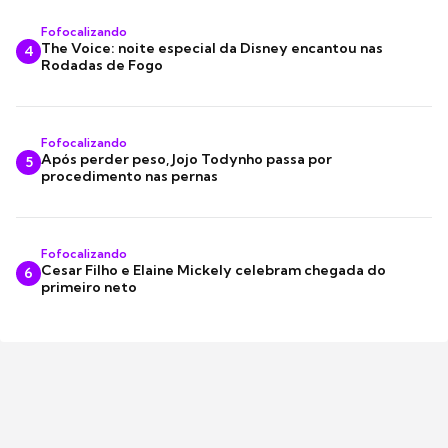
Fofocalizando
The Voice: noite especial da Disney encantou nas
4
Rodadas de Fogo
Fofocalizando
Após perder peso, Jojo Todynho passa por
5
procedimento nas pernas
Fofocalizando
Cesar Filho e Elaine Mickely celebram chegada do
6
primeiro neto