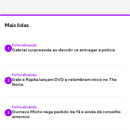
Mais lidas
Fofocalizando
1
Gabriel surpreende ao decidir se entregar à polícia
Fofocalizando
Gabi e Rapha lançam DVD e relembram início no The
2
Noite
Fofocalizando
Gustavo Mioto nega pedido de fã e ainda dá conselho
3
amoroso