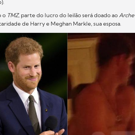
).
o o
TMZ
, parte do lucro do leilão será doado ao
Arche
 caridade de Harry e Meghan Markle, sua esposa.