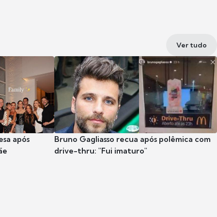
Ver tudo
esa após
Bruno Gagliasso recua após polêmica com
ãe
drive-thru: "Fui imaturo"