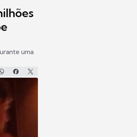
milhões
pe
durante uma