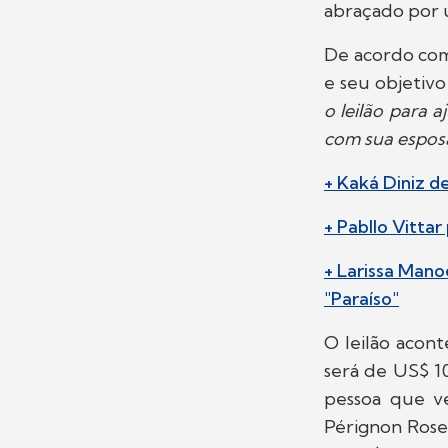
abraçado por u
De acordo com 
e seu objetivo
o leilão para 
com sua espos
+ Kaká Diniz d
+ Pabllo Vitta
+ Larissa Mano
"Paraíso"
O leilão acont
será de US$ 10 
pessoa que ve
Pérignon Rose