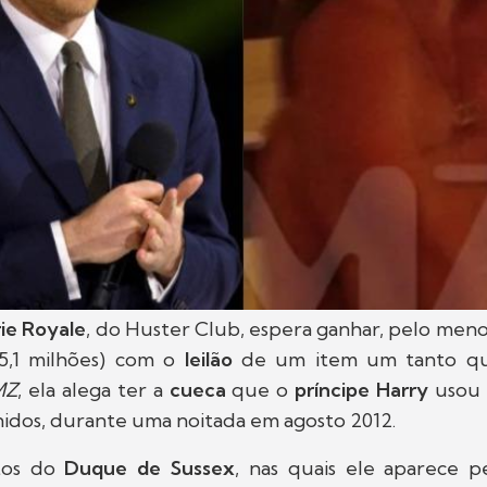
rie Royale
, do Huster Club, espera ganhar, pelo meno
5,1 milhões) com o
leilão
de um item um tanto qua
MZ
, ela alega ter a
cueca
que o
príncipe Harry
usou
nidos, durante uma noitada em agosto 2012.
tos do
Duque de Sussex
, nas quais ele aparece 