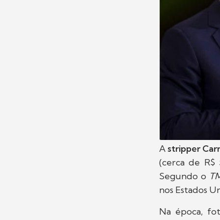
A
stripper Car
(cerca de R$ 
Segundo o
T
nos Estados U
Na época, fo