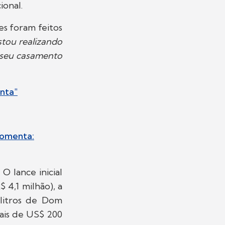
ional.
es foram feitos
stou realizando
e seu casamento
nta"
comenta:
O lance inicial
$ 4,1 milhão), a
 litros de Dom
ais de US$ 200