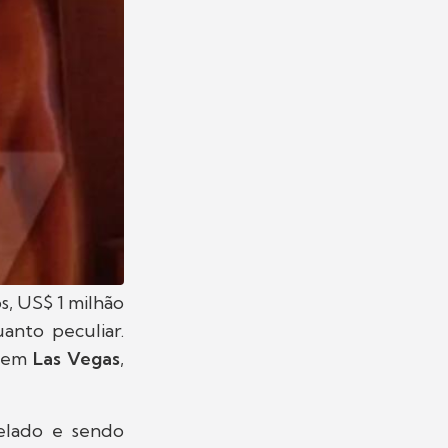
s, US$ 1 milhão
nto peculiar.
 em
Las Vegas
,
pelado e sendo