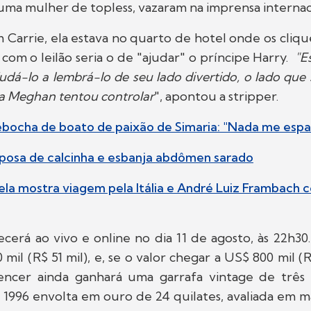
ma mulher de topless, vazaram na imprensa internac
Carrie, ela estava no quarto de hotel onde os cliqu
 com o leilão seria o de "ajudar" o príncipe Harry.
"E
ajudá-lo a lembrá-lo de seu lado divertido, o lado qu
a Meghan tentou controlar
", apontou a stripper.
ebocha de boato de paixão de Simaria: "Nada me espa
r posa de calcinha e esbanja abdômen sarado
ela mostra viagem pela Itália e André Luiz Frambach 
ecerá ao vivo e online no dia 11 de agosto, às 22h30. 
mil (R$ 51 mil), e, se o valor chegar a US$ 800 mil (R
ncer ainda ganhará uma garrafa vintage de três
 1996 envolta em ouro de 24 quilates, avaliada em m