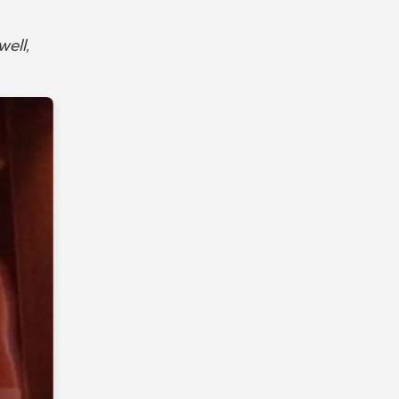
well
,