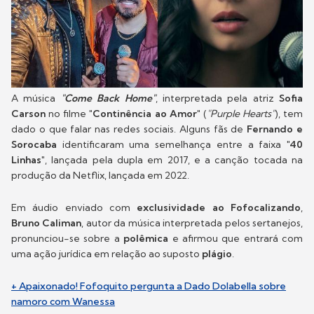
A música
"Come Back Home"
, interpretada pela atriz
Sofia
Carson
no filme
"Continência ao Amor"
(
"Purple Hearts"
), tem
dado o que falar nas redes sociais. Alguns fãs de
Fernando e
Sorocaba
identificaram uma semelhança entre a faixa
"40
Linhas"
, lançada pela dupla em 2017, e a canção tocada na
produção da Netflix, lançada em 2022.
Em áudio enviado com
exclusividade ao Fofocalizando
,
Bruno Caliman
, autor da música interpretada pelos sertanejos,
pronunciou-se sobre a
polêmica
e afirmou que entrará com
uma ação jurídica em relação ao suposto
plágio
.
+ Apaixonado! Fofoquito pergunta a Dado Dolabella sobre
namoro com Wanessa