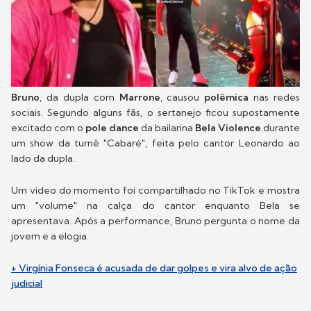
Bruno
, da dupla com
Marrone
, causou
polêmica
nas redes
sociais. Segundo alguns fãs, o sertanejo ficou supostamente
excitado com o
pole dance
da bailarina
Bela Violence
durante
um show da turnê "Cabaré", feita pelo cantor Leonardo ao
lado da dupla.
Um vídeo do momento foi compartilhado no TikTok e mostra
um "volume" na calça do cantor enquanto Bela se
apresentava. Após a performance, Bruno pergunta o nome da
jovem e a elogia.
+ Virgínia Fonseca é acusada de dar golpes e vira alvo de ação
judicial