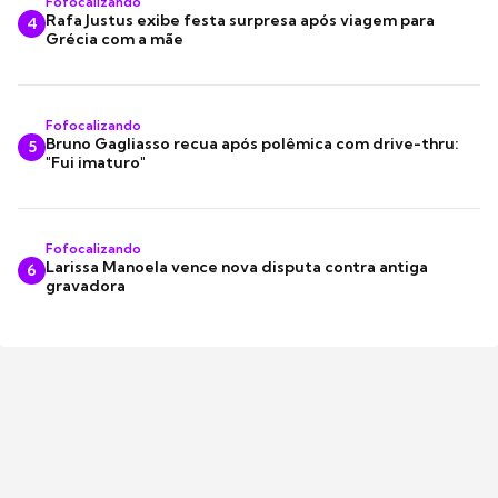
Fofocalizando
Rafa Justus exibe festa surpresa após viagem para
4
Grécia com a mãe
Fofocalizando
Bruno Gagliasso recua após polêmica com drive-thru:
5
"Fui imaturo"
Fofocalizando
Larissa Manoela vence nova disputa contra antiga
6
gravadora