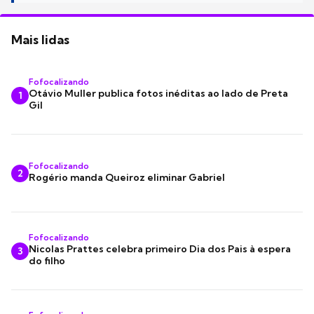
Mais lidas
Fofocalizando
Otávio Muller publica fotos inéditas ao lado de Preta
1
Gil
Fofocalizando
2
Rogério manda Queiroz eliminar Gabriel
Fofocalizando
Nicolas Prattes celebra primeiro Dia dos Pais à espera
3
do filho