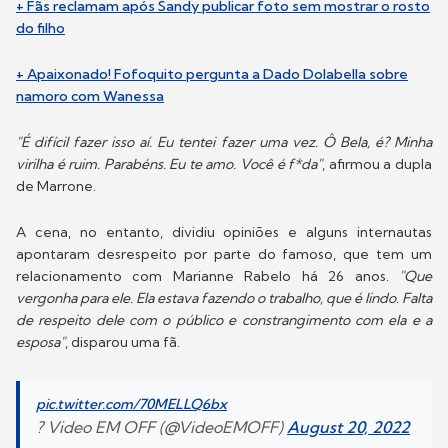
+ Fãs reclamam após Sandy publicar foto sem mostrar o rosto
do filho
+ Apaixonado! Fofoquito pergunta a Dado Dolabella sobre
namoro com Wanessa
"É difícil fazer isso aí. Eu tentei fazer uma vez. Ô Bela, é? Minha
virilha é ruim. Parabéns. Eu te amo. Você é f*da"
, afirmou a dupla
de Marrone.
A cena, no entanto, dividiu opiniões e alguns internautas
apontaram desrespeito por parte do famoso, que tem um
relacionamento com Marianne Rabelo há 26 anos.
"Que
vergonha para ele. Ela estava fazendo o trabalho, que é lindo. Falta
de respeito dele com o público e constrangimento com ela e a
esposa"
, disparou uma fã.
pic.twitter.com/70MELLQ6bx
? Video EM OFF (@VideoEMOFF)
August 20, 2022