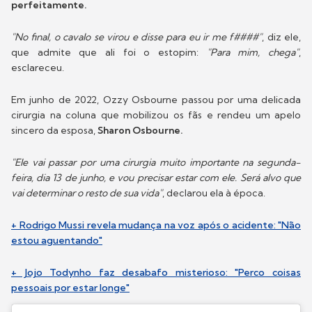
perfeitamente.
"No final, o cavalo se virou e disse para eu ir me f####"
, diz ele,
que admite que ali foi o estopim:
"Para mim, chega"
,
esclareceu.
Em junho de 2022, Ozzy Osbourne passou por uma delicada
cirurgia na coluna que mobilizou os fãs e rendeu um apelo
sincero da esposa,
Sharon Osbourne.
"Ele vai passar por uma cirurgia muito importante na segunda-
feira, dia 13 de junho, e vou precisar estar com ele. Será alvo que
vai determinar o resto de sua vida"
, declarou ela à época.
+ Rodrigo Mussi revela mudança na voz após o acidente: "Não
estou aguentando"
+ Jojo Todynho faz desabafo misterioso: "Perco coisas
pessoais por estar longe"