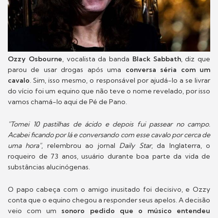
Ozzy Osbourne
, vocalista da banda
Black Sabbath
, diz que
parou de usar drogas após uma
conversa séria com um
cavalo
. Sim, isso mesmo, o responsável por ajudá-lo a se livrar
do vício foi um equino que não teve o nome revelado, por isso
vamos chamá-lo aqui de Pé de Pano.
"Tomei 10 pastilhas de ácido e depois fui passear no campo.
Acabei ficando por lá e conversando com esse cavalo por cerca de
uma hora"
, relembrou ao jornal
Daily Star
, da Inglaterra, o
roqueiro de 73 anos, usuário durante boa parte da vida de
substâncias alucinógenas.
O papo cabeça com o amigo inusitado foi decisivo, e Ozzy
conta que o equino chegou a responder seus apelos. A decisão
veio com um
sonoro pedido que o músico entendeu