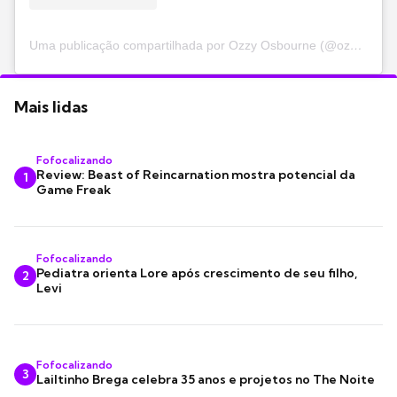
Uma publicação compartilhada por Ozzy Osbourne (@ozzyosbourne)
Mais lidas
Fofocalizando
Review: Beast of Reincarnation mostra potencial da
1
Game Freak
Fofocalizando
Pediatra orienta Lore após crescimento de seu filho,
2
Levi
Fofocalizando
3
Lailtinho Brega celebra 35 anos e projetos no The Noite