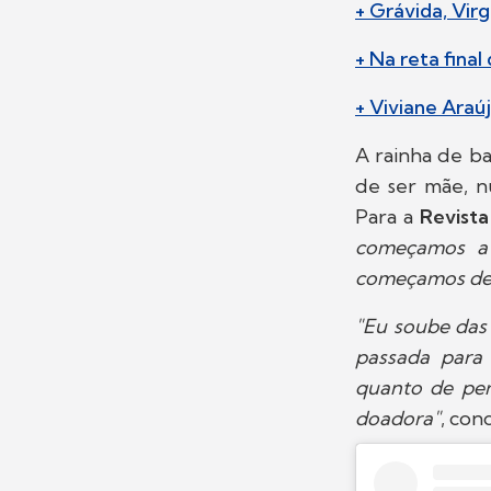
+ Grávida, Vir
+ Na reta final
+ Viviane Araú
A rainha de b
de ser mãe, n
Para a
Revist
começamos a 
começamos de 
"Eu soube das 
passada para 
quanto de per
doadora"
, conc