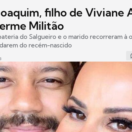
oaquim, filho de Viviane 
herme Militão
bateria do Salgueiro e o marido recorreram à
idarem do recém-nascido
3