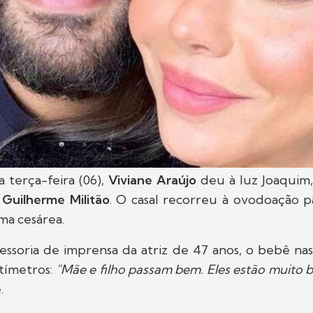
 terça-feira (06),
Viviane Araújo
deu à luz Joaquim,
o
Guilherme Militão
. O casal recorreu à ovodoação p
ma cesárea.
essoria de imprensa da atriz de 47 anos, o bebê na
ntímetros:
"Mãe e filho passam bem. Eles estão muito 
.