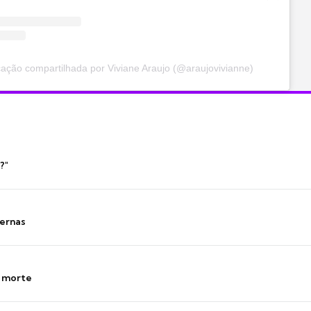
ação compartilhada por Viviane Araujo (@araujovivianne)
?"
ernas
s morte