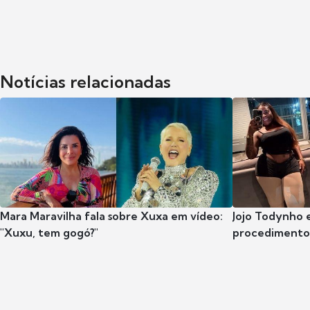
Notícias relacionadas
Mara Maravilha fala sobre Xuxa em vídeo:
Jojo Todynho 
"Xuxu, tem gogó?"
procedimento 