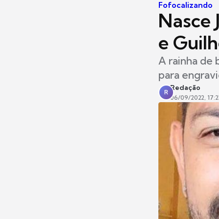
Fofocalizando
Nasce J
e Guil
A rainha de 
para engrav
Redação
R
06/09/2022, 17:2