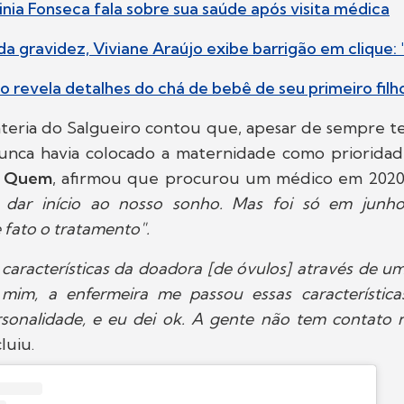
ginia Fonseca fala sobre sua saúde após visita médica
 da gravidez, Viviane Araújo exibe barrigão em clique: 
jo revela detalhes do chá de bebê de seu primeiro filh
ateria do Salgueiro contou que, apesar de sempre te
unca havia colocado a maternidade como prioridad
a Quem
, afirmou que procurou um médico em 202
dar início ao nosso sonho. Mas foi só em junh
fato o tratamento".
características da doadora [de óvulos] através de um
mim, a enfermeira me passou essas características,
sonalidade, e eu dei ok. A gente não tem contat
luiu.