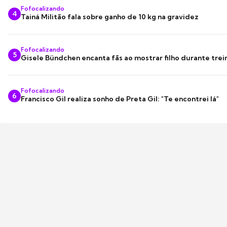
Fofocalizando
4
Tainá Militão fala sobre ganho de 10 kg na gravidez
Fofocalizando
5
Gisele Bündchen encanta fãs ao mostrar filho durante trei
Fofocalizando
6
Francisco Gil realiza sonho de Preta Gil: "Te encontrei lá"