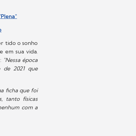
"Plena"
o
r tido o sonho
e em sua vida.
0:
"Nessa época
o de 2021 que
a ficha que foi
 tanto físicas
o nenhum com a