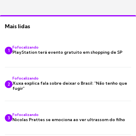
Mais lidas
Fofocalizando
1
PlayStation terá evento gratuito em shopping de SP
Fofocalizando
Xuxa explica fala sobre deixar o Brasil: "Não tenho que
2
fugir"
Fofocalizando
3
Nicolas Prattes se emociona ao ver ultrassom do filho