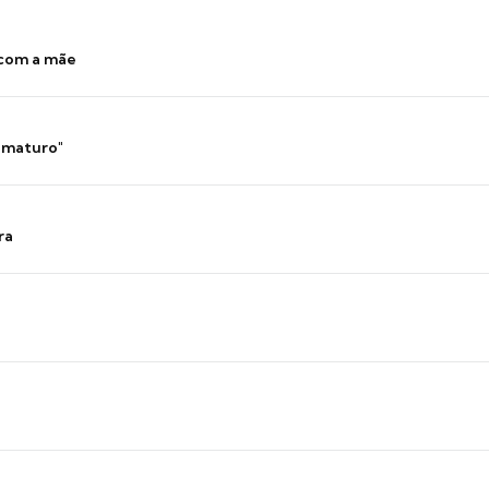
 com a mãe
 imaturo"
ra