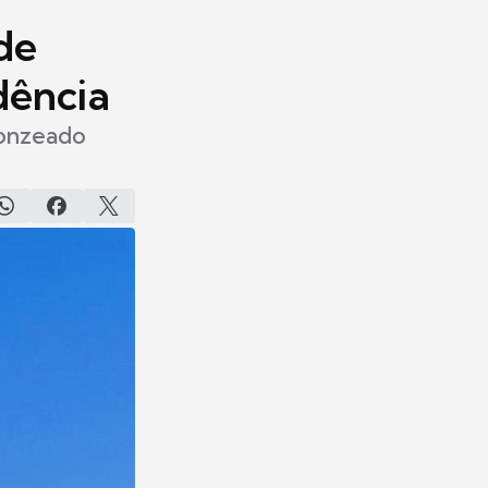
de
dência
bronzeado