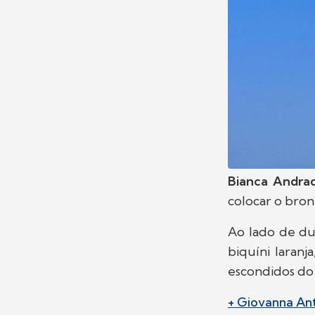
Bianca Andr
colocar o bro
Ao lado de du
biquíni laran
escondidos do
+ Giovanna Ant