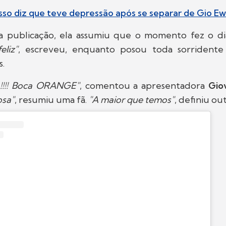
sso diz que teve depressão após se separar de Gio E
 publicação, ela assumiu que o momento fez o di
eliz"
, escreveu, enquanto posou toda sorridente 
s.
!!! Boca ORANGE"
, comentou a apresentadora
Gio
osa"
, resumiu uma fã.
"A maior que temos"
, definiu ou