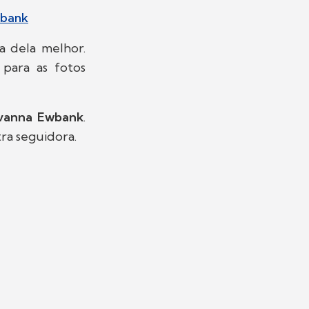
wbank
a dela melhor.
para as fotos
vanna Ewbank
.
tra seguidora.