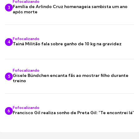
Fofocalizando
Família de Arlindo Cruz homenageia sambista um ano
3
após morte
Fofocalizando
4
Tainá Militão fala sobre ganho de 10 kg na gravidez
Fofocalizando
Gisele Bündchen encanta fãs ao mostrar filho durante
5
treino
Fofocalizando
6
Francisco Gil realiza sonho de Preta Gil: "Te encontrei lá"