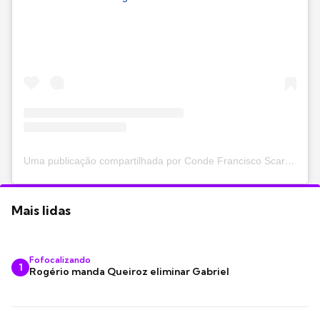
Uma publicação compartilhada por Conde Francisco Scarpa Filho (@conde_chiquinho_scarpa)
Mais lidas
Fofocalizando
1
Rogério manda Queiroz eliminar Gabriel