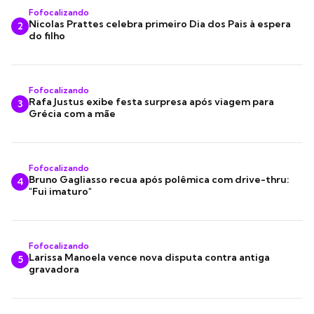
Fofocalizando
Nicolas Prattes celebra primeiro Dia dos Pais à espera
2
do filho
Fofocalizando
Rafa Justus exibe festa surpresa após viagem para
3
Grécia com a mãe
Fofocalizando
Bruno Gagliasso recua após polêmica com drive-thru:
4
"Fui imaturo"
Fofocalizando
Larissa Manoela vence nova disputa contra antiga
5
gravadora