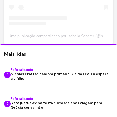
Uma publicação compartilhada por Isabella Scherer (@isascherer)
Mais lidas
Fofocalizando
Nicolas Prattes celebra primeiro Dia dos Pais à espera
1
do filho
Fofocalizando
Rafa Justus exibe festa surpresa após viagem para
2
Grécia com a mãe