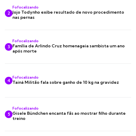
Fofocalizando
Jojo Todynho exibe resultado de novo procedimento
2
nas pernas
Fofocalizando
Família de Arlindo Cruz homenageia sambista um ano
3
após morte
Fofocalizando
4
Tainá Militão fala sobre ganho de 10 kg na gravidez
Fofocalizando
Gisele Bündchen encanta fãs ao mostrar filho durante
5
treino