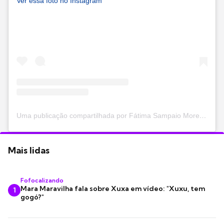
Ver essa foto no Instagram
Uma publicação compartilhada por Fátima Sampaio Moreira (@fatimasampaioreal)
Mais lidas
Fofocalizando
Mara Maravilha fala sobre Xuxa em vídeo: "Xuxu, tem
1
gogó?"