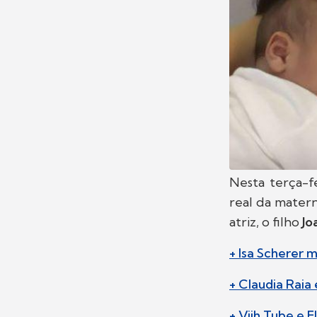
Nesta terça-fe
real da mater
atriz, o filho
Jo
+ Isa Scherer 
+ Claudia Raia
+ Viih Tube e 