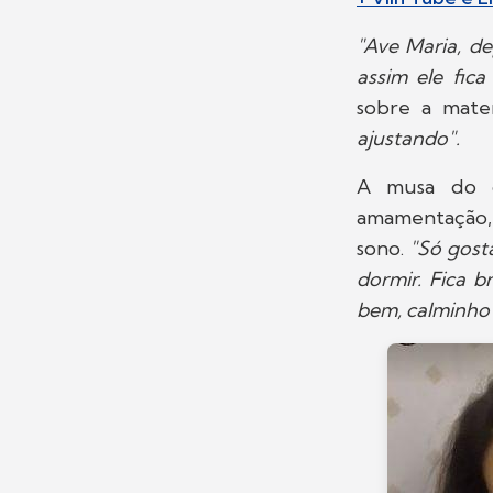
"Ave Maria, d
assim ele fica
sobre a mate
ajustando".
A musa do c
amamentação, 
sono.
"Só gosta
dormir. Fica b
bem, calminho