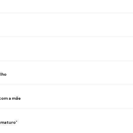
ilho
 com a mãe
 imaturo"