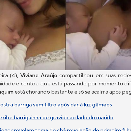
ira (4),
Viviane Araújo
compartilhou em suas redes 
nidade e contou que está passando por momento difí
aquim
está chorando bastante e só se acalma após peg
mostra barriga sem filtro após dar à luz gêmeos
 exibe barriguinha de grávida ao lado do marido
Eliezer revelam tema de chá revelação do primeiro filh