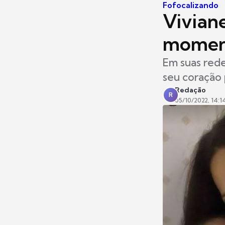
Fofocalizando
Vivian
moment
Em suas redes
seu coração 
Redação
R
05/10/2022, 14:1