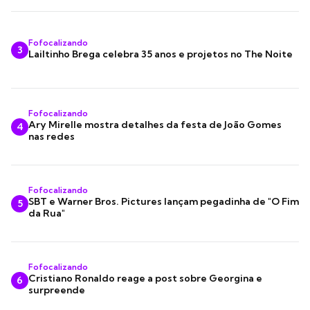
Fofocalizando
3
Lailtinho Brega celebra 35 anos e projetos no The Noite
Fofocalizando
Ary Mirelle mostra detalhes da festa de João Gomes
4
nas redes
Fofocalizando
SBT e Warner Bros. Pictures lançam pegadinha de "O Fim
5
da Rua"
Fofocalizando
Cristiano Ronaldo reage a post sobre Georgina e
6
surpreende