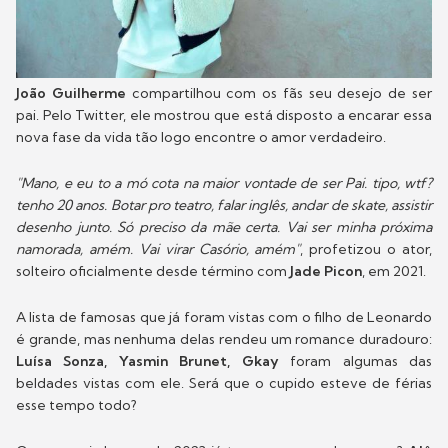
João Guilherme
compartilhou com os fãs seu desejo de ser
pai. Pelo Twitter, ele mostrou que está disposto a encarar essa
nova fase da vida tão logo encontre o amor verdadeiro.
"Mano, e eu to a mó cota na maior vontade de ser Pai. tipo, wtf?
tenho 20 anos. Botar pro teatro, falar inglês, andar de skate, assistir
desenho junto. Só preciso da mãe certa. Vai ser minha próxima
namorada, amém. Vai virar Casório, amém"
, profetizou o ator,
solteiro oficialmente desde término com
Jade Picon
, em 2021.
A lista de famosas que já foram vistas com o filho de Leonardo
é grande, mas nenhuma delas rendeu um romance duradouro:
Luísa Sonza, Yasmin Brunet, Gkay
foram algumas das
beldades vistas com ele. Será que o cupido esteve de férias
esse tempo todo?