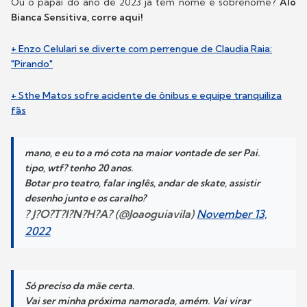
Ou o papai do ano de 2023 já tem nome e sobrenome?
Alô
Bianca Sensitiva, corre aqui!
+ Enzo Celulari se diverte com perrengue de Claudia Raia:
"Pirando"
+ Sthe Matos sofre acidente de ônibus e equipe tranquiliza
fãs
mano, e eu to a mó cota na maior vontade de ser Pai.
tipo, wtf? tenho 20 anos.
Botar pro teatro, falar inglês, andar de skate, assistir
desenho junto e os caralho?
? J?O?T?I?N?H?A? (@Joaoguiavila)
November 13,
2022
Só preciso da mãe certa.
Vai ser minha próxima namorada, amém. Vai virar