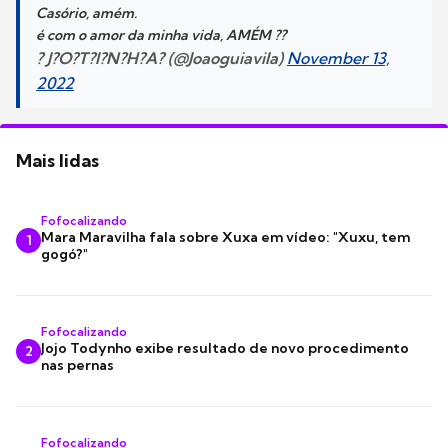
Casório, amém.
é com o amor da minha vida, AMÉM ??
? J?O?T?I?N?H?A? (@Joaoguiavila)
November 13,
2022
Mais lidas
Fofocalizando
Mara Maravilha fala sobre Xuxa em vídeo: "Xuxu, tem
1
gogó?"
Fofocalizando
Jojo Todynho exibe resultado de novo procedimento
2
nas pernas
Fofocalizando