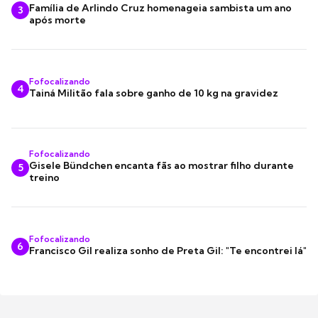
Família de Arlindo Cruz homenageia sambista um ano
3
após morte
Fofocalizando
4
Tainá Militão fala sobre ganho de 10 kg na gravidez
Fofocalizando
Gisele Bündchen encanta fãs ao mostrar filho durante
5
treino
Fofocalizando
6
Francisco Gil realiza sonho de Preta Gil: "Te encontrei lá"