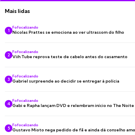
Mais lidas
Fofocalizando
1
Nicolas Prattes se emociona ao ver ultrassom do filho
Fofocalizando
2
Viih Tube reprova teste de cabelo antes do casamento
Fofocalizando
3
Gabriel surpreende ao decidir se entregar à polícia
Fofocalizando
4
Gabi e Rapha lançam DVD e relembram início no The Noite
Fofocalizando
5
Gustavo Mioto nega pedido de fã e ainda dá conselho am