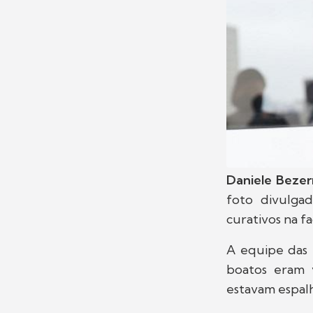
Daniele Bezer
foto divulga
curativos na f
A equipe das 
boatos eram 
estavam espal