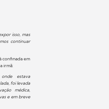
xpor isso, mas
amos continuar
tá confinada em
a irmã:
 onde estava
ada, foi levada
vação médica,
vas e em breve