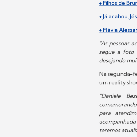
+ Filhos de Br
+ Já acabou, J
+ Flávia Aless
"As pessoas a
segue a foto 
desejando muit
Na segunda-fei
um reality sho
"Daniele Be
comemorando a 
para atendim
acompanhada d
teremos atuali