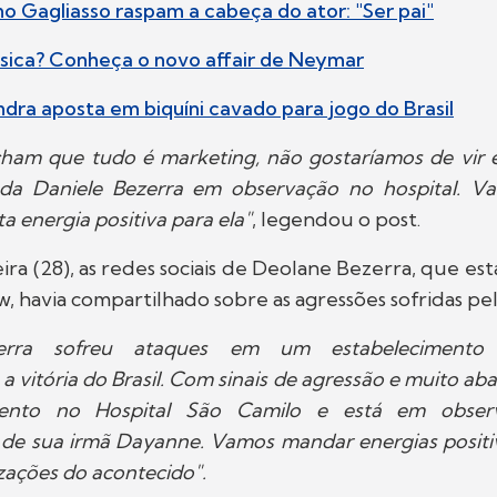
uno Gagliasso raspam a cabeça do ator: "Ser pai"
éssica? Conheça o novo affair de Neymar
andra aposta em biquíni cavado para jogo do Brasil
cham que tudo é marketing, não gostaríamos de vir e
da Daniele Bezerra em observação no hospital. V
a energia positiva para ela"
, legendou o post.
ra (28), as redes sociais de Deolane Bezerra, que es
w, havia compartilhado sobre as agressões sofridas pel
zerra sofreu ataques em um estabelecimento
vitória do Brasil. Com sinais de agressão e muito abal
ento no Hospital São Camilo e está em obser
e sua irmã Dayanne. Vamos mandar energias positi
zações do acontecido".