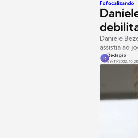
Fofocalizando
Daniel
debili
Daniele Beze
assistia ao j
Redação
R
29/11/2022, 10:2