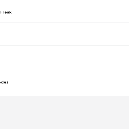
 Freak
edes