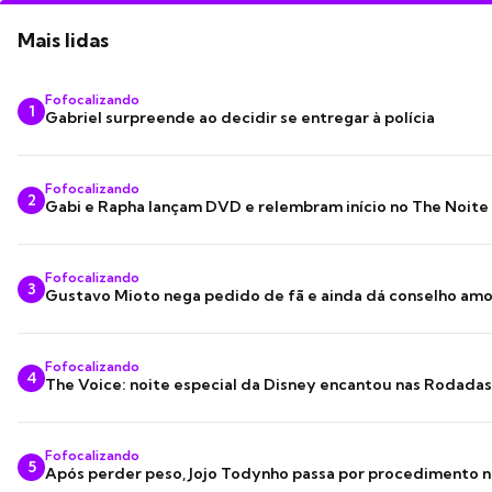
Mais lidas
Fofocalizando
1
Gabriel surpreende ao decidir se entregar à polícia
Fofocalizando
2
Gabi e Rapha lançam DVD e relembram início no The Noite
Fofocalizando
3
Gustavo Mioto nega pedido de fã e ainda dá conselho am
Fofocalizando
4
The Voice: noite especial da Disney encantou nas Rodada
Fofocalizando
5
Após perder peso, Jojo Todynho passa por procedimento n