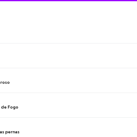
oroso
s de Fogo
as pernas