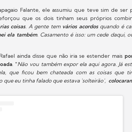
pagaio Falante, ele assumiu que teve sim de ser
eforçou que os dois tinham seus próprios combin
ias coisas
. A gente tem
vários acordos
quando é casa
oei ela também
. Casamento é isso: um cede daqui, ou
, Rafael ainda disse que não iria se estender mais
po
goada
. "
Não vou também expor ela aqui agora. Já est
la, que ficou bem chateada com as coisas que t
 que eu tinha falado que estava 'solteirão',
colocaram