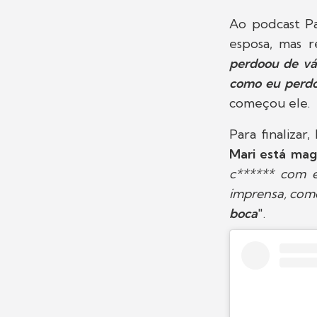
Ao podcast Pa
esposa, mas r
perdoou de vár
como eu perd
começou ele.
Para finalizar
Mari está ma
c****** com e
imprensa, como
boca
".