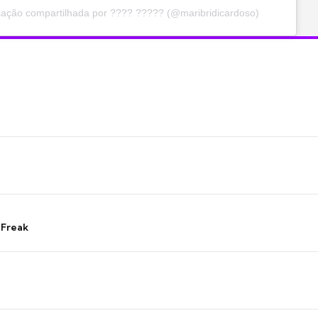
ação compartilhada por ???? ????? (@maribridicardoso)
 Freak