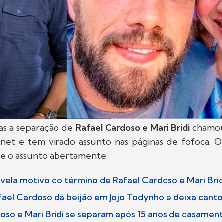
ias a separação de
Rafael Cardoso e Mari Bridi
chamou
rnet e tem virado assunto nas páginas de fofoca. O
e o assunto abertamente.
evela motivo do término de Rafael Cardoso e Mari Brid
afael Cardoso dá beijão em Jojo Todynho e deixa cant
oso e Mari Bridi se separam após 15 anos de casamen