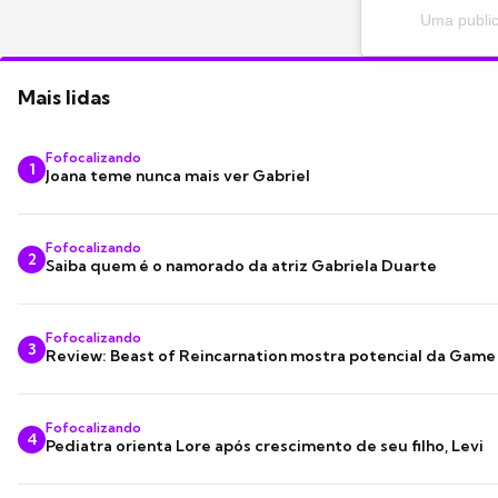
Uma public
Mais lidas
Fofocalizando
1
Joana teme nunca mais ver Gabriel
Fofocalizando
2
Saiba quem é o namorado da atriz Gabriela Duarte
Fofocalizando
3
Review: Beast of Reincarnation mostra potencial da Game
Fofocalizando
4
Pediatra orienta Lore após crescimento de seu filho, Levi