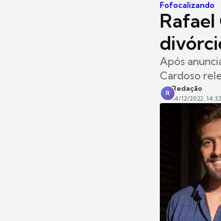
Fofocalizando
Rafael
divórc
Após anuncia
Cardoso rel
Redação
R
14/12/2022, 14:3