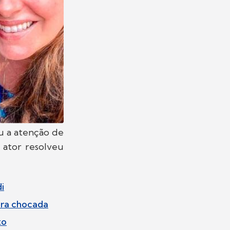
 a atenção de
 ator resolveu
i
ora chocada
to