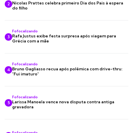
Nicolas Prattes celebra primeiro Dia dos Pais à espera
2
do filho
Fofocalizando
Rafa Justus exibe festa surpresa após viagem para
3
Grécia com a mãe
Fofocalizando
Bruno Gagliasso recua após polêmica com drive-thru:
4
"Fui imaturo"
Fofocalizando
Larissa Manoela vence nova disputa contra antiga
5
gravadora
Fofocalizando