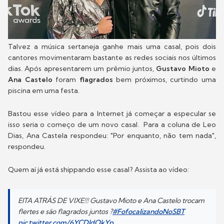
Talvez a música sertaneja ganhe mais uma casal, pois dois
cantores movimentaram bastante as redes sociais nos últimos
dias. Após apresentarem um prêmio juntos,
Gustavo Mioto
e
Ana Castelo
foram
flagrados
bem próximos, curtindo uma
piscina em uma festa.
Bastou esse vídeo para a Internet já começar a especular se
isso seria o começo de um novo casal. Para a coluna de Leo
Dias, Ana Castela respondeu: "Por enquanto, não tem nada",
respondeu.
Quem aí já está shippando esse casal? Assista ao vídeo:
EITA ATRÁS DE VIXE!!! Gustavo Mioto e Ana Castelo trocam
flertes e são flagrados juntos ?
#FofocalizandoNoSBT
pic.twitter.com/6YCDIdQkYp