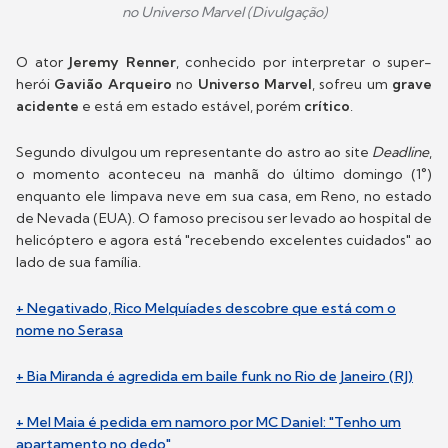
no Universo Marvel (Divulgação)
O ator
Jeremy Renner
, conhecido por interpretar o super-
herói
Gavião Arqueiro
no
Universo Marvel
, sofreu um
grave
acidente
e está em estado estável, porém
crítico
.
Segundo divulgou um representante do astro ao site
Deadline
,
o momento aconteceu na manhã do último domingo (1°)
enquanto ele limpava neve em sua casa, em Reno, no estado
de Nevada (EUA). O famoso precisou ser levado ao hospital de
helicóptero e agora está "recebendo excelentes cuidados" ao
lado de sua família.
+ Negativado, Rico Melquíades descobre que está com o
nome no Serasa
+ Bia Miranda é agredida em baile funk no Rio de Janeiro (RJ)
+ Mel Maia é pedida em namoro por MC Daniel: "Tenho um
apartamento no dedo"