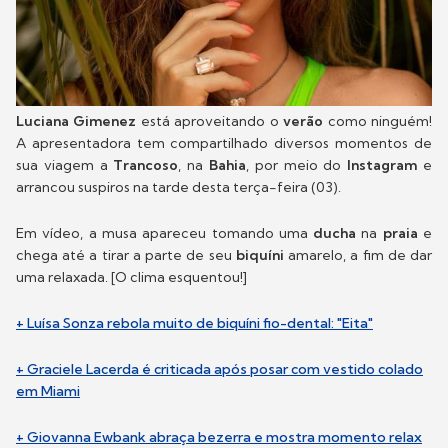
Luciana Gimenez
está aproveitando o
verão
como ninguém!
A apresentadora tem compartilhado diversos momentos de
sua viagem a
Trancoso
, na
Bahia
, por meio do
Instagram
e
arrancou suspiros na tarde desta terça-feira (03).
Em vídeo, a musa apareceu tomando uma
ducha
na
praia
e
chega até a tirar a parte de seu
biquíni
amarelo, a fim de dar
uma relaxada. [O clima esquentou!]
+ Luísa Sonza rebola muito de biquíni fio-dental: "Eita"
+ Graciele Lacerda é criticada após posar com vestido colado
em Miami
+ Giovanna Ewbank abraça bezerra e mostra momento relax