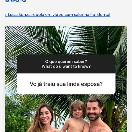
na timeline"
+ Luísa Sonza rebola em vídeo com calcinha fio-dental