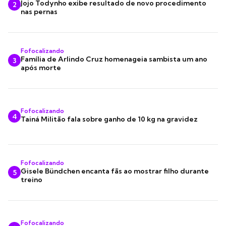
Jojo Todynho exibe resultado de novo procedimento
2
nas pernas
Fofocalizando
Família de Arlindo Cruz homenageia sambista um ano
3
após morte
Fofocalizando
4
Tainá Militão fala sobre ganho de 10 kg na gravidez
Fofocalizando
Gisele Bündchen encanta fãs ao mostrar filho durante
5
treino
Fofocalizando