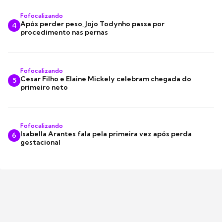
Fofocalizando
Após perder peso, Jojo Todynho passa por
4
procedimento nas pernas
Fofocalizando
Cesar Filho e Elaine Mickely celebram chegada do
5
primeiro neto
Fofocalizando
Isabella Arantes fala pela primeira vez após perda
6
gestacional