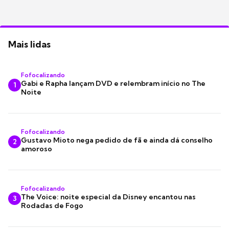
Mais lidas
Fofocalizando
Gabi e Rapha lançam DVD e relembram início no The
1
Noite
Fofocalizando
Gustavo Mioto nega pedido de fã e ainda dá conselho
2
amoroso
Fofocalizando
The Voice: noite especial da Disney encantou nas
3
Rodadas de Fogo