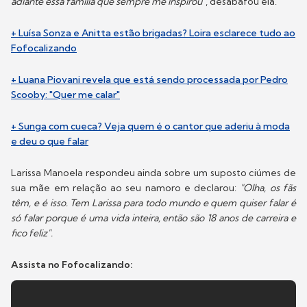
adiante essa família que sempre me inspirou"
, desabafou ela.
+ Luísa Sonza e Anitta estão brigadas? Loira esclarece tudo ao
Fofocalizando
+ Luana Piovani revela que está sendo processada por Pedro
Scooby: "Quer me calar"
+ Sunga com cueca? Veja quem é o cantor que aderiu à moda
e deu o que falar
Larissa Manoela respondeu ainda sobre um suposto ciúmes de
sua mãe em relação ao seu namoro e declarou:
"Olha, os fãs
têm, e é isso. Tem Larissa para todo mundo e quem quiser falar é
só falar porque é uma vida inteira, então são 18 anos de carreira e
fico feliz".
Assista no Fofocalizando: