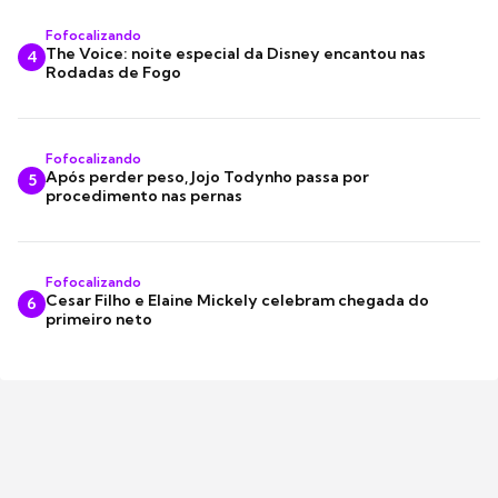
Fofocalizando
The Voice: noite especial da Disney encantou nas
4
Rodadas de Fogo
Fofocalizando
Após perder peso, Jojo Todynho passa por
5
procedimento nas pernas
Fofocalizando
Cesar Filho e Elaine Mickely celebram chegada do
6
primeiro neto