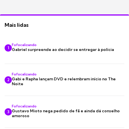
Mais lidas
Fofocalizando
1
Gabriel surpreende ao decidir se entregar à polícia
Fofocalizando
Gabi e Rapha lançam DVD e relembram início no The
2
Noite
Fofocalizando
Gustavo Mioto nega pedido de fã e ainda dá conselho
3
amoroso