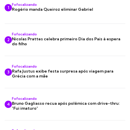
Fofocalizando
1
Rogério manda Queiroz eliminar Gabriel
Fofocalizando
Nicolas Prattes celebra primeiro Dia dos Pais à espera
2
do filho
Fofocalizando
Rafa Justus exibe festa surpresa após viagem para
3
Grécia com a mãe
Fofocalizando
Bruno Gagliasso recua após polêmica com drive-thru:
4
"Fui imaturo"