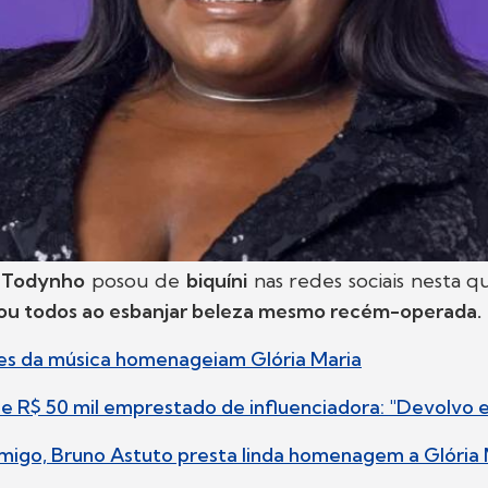
o Todynho
posou de
biquíni
nas redes sociais nesta qu
nou todos ao esbanjar beleza mesmo recém-operada.
des da música homenageiam Glória Maria
de R$ 50 mil emprestado de influenciadora: "Devolv
amigo, Bruno Astuto presta linda homenagem a Glória 