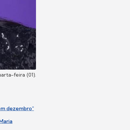
arta-feira (01).
o em dezembro"
Maria