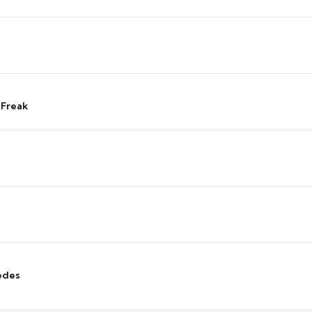
 Freak
edes