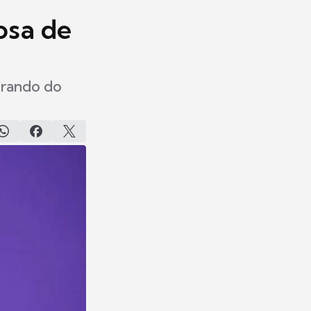
osa de
erando do