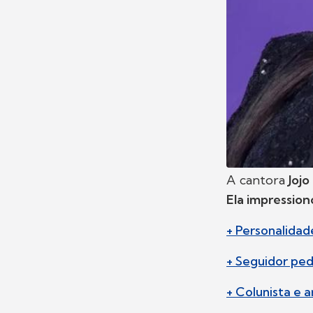
A cantora
Joj
Ela impressio
+ Personalida
+ Seguidor pe
+ Colunista e 