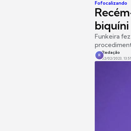
Fofocalizando
Recém-
biquín
Funkeira fez
procedimen
Redação
R
02/02/2023, 13:5