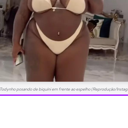
 Todynho posando de biquíni em frente ao espelho (Reprodução/Insta