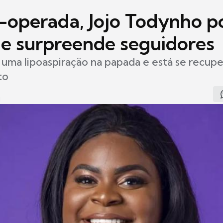
operada, Jojo Todynho p
i e surpreende seguidores
 uma lipoaspiração na papada e está se recup
to
1