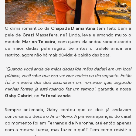
O clima romântico da
Chapada Diamantina
tem feito bem à
pele de
Grazi Massafera
, né? Linda, leve e amando muito o
modelo
Marlon Teixeira
, com quem ela andou saracoteando
de mãos dadas pela região. Se antes o trelelê ainda era
restrito, agora não há mais dúvida: é paixão das boas!
"Quando você anda de mãos dadas [de mãos dadas] em um local
público, você sabe que isso vai virar notícia no dia seguinte. Então
foi a maneira dos dois assumirem um romance que, segundo
minhas fontes, já está rolando faz um tempo"
, garantiu a nossa
Gaby Cabrini
, no
Fofocalizando
.
Sempre antenada, Gaby contou que os dois já andavam
conversando desde o Ano-Novo. A primeira aparição do casal
do momento foi em
Fernando de Noronha
, até então apenas
com a mesma turma, mas fazer o quê? Tem como resistir a