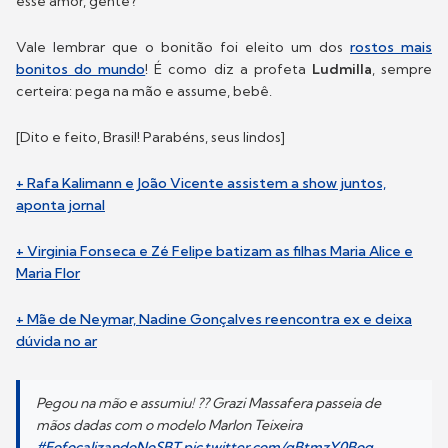
esse amor, gente?
Vale lembrar que o bonitão foi eleito um dos
rostos mais
bonitos do mundo
! É como diz a profeta
Ludmilla
, sempre
certeira: pega na mão e assume, bebê.
[Dito e feito, Brasil! Parabéns, seus lindos]
+ Rafa Kalimann e João Vicente assistem a show juntos,
aponta jornal
+ Virginia Fonseca e Zé Felipe batizam as filhas Maria Alice e
Maria Flor
+ Mãe de Neymar, Nadine Gonçalves reencontra ex e deixa
dúvida no ar
Pegou na mão e assumiu! ?? Grazi Massafera passeia de
mãos dadas com o modelo Marlon Teixeira
#FofocalizandoNoSBT
pic.twitter.com/qBtmzY0Boq