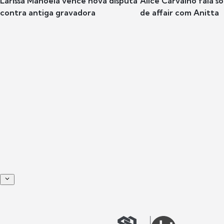
Larissa Manoela vence nova disputa
Alice Carvalho fala s
contra antiga gravadora
de affair com Anitta