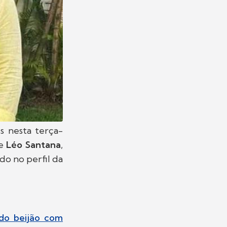
s nesta terça-
de
Léo Santana
,
o no perfil da
ndo beijão com