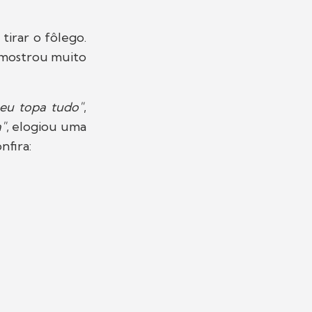
tirar o fôlego.
e mostrou muito
meu topa tudo"
,
"
, elogiou uma
nfira: