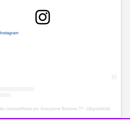
 Instagram
ão compartilhada por Gracyanne Barbosa ?? - (@graoficial)