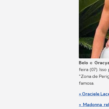
Belo
e
Gracy
feira (07). I
"Zona de Peri
famosa.
+ Graciele La
+ Madonna reb