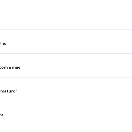
ilho
 com a mãe
 imaturo"
ra