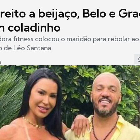
reito a beijaço, Belo e Gr
 coladinho
dora fitness colocou o maridão para rebolar a
o de Léo Santana
3