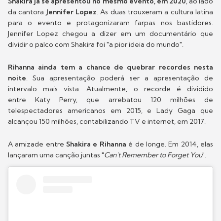
Shakira já se apresentou no mesmo evento, em 2020
, ao lado
da cantora
Jennifer Lopez
. As duas trouxeram a cultura latina
para o evento e protagonizaram farpas nos bastidores.
Jennifer Lopez chegou a dizer em um documentário que
dividir o palco com Shakira foi "a pior ideia do mundo".
Rihanna ainda tem a chance de quebrar recordes nesta
noite
. Sua apresentação poderá ser a apresentação de
intervalo mais vista. Atualmente, o recorde é dividido
entre Katy Perry, que arrebatou 120 milhões de
telespectadores americanos em 2015, e Lady Gaga que
alcançou 150 milhões, contabilizando TV e internet, em 2017.
A amizade entre
Shakira e Rihanna
é de longe. Em 2014, elas
lançaram uma canção juntas "
Can't Remember to Forget You
".