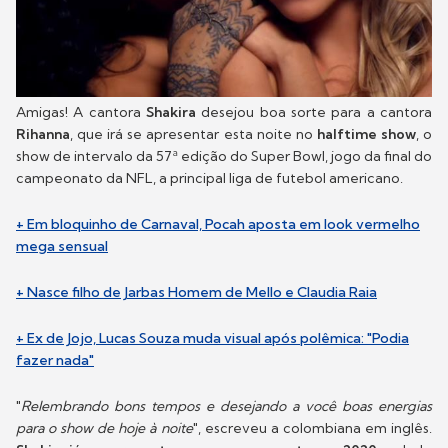
Amigas! A cantora
Shakira
desejou boa sorte para a cantora
Rihanna
, que irá se apresentar esta noite no
halftime show
, o
show de intervalo da 57ª edição do Super Bowl, jogo da final do
campeonato da NFL, a principal liga de futebol americano.
+ Em bloquinho de Carnaval, Pocah aposta em look vermelho
mega sensual
+ Nasce filho de Jarbas Homem de Mello e Claudia Raia
+ Ex de Jojo, Lucas Souza muda visual após polêmica: "Podia
fazer nada"
"
Relembrando bons tempos e desejando a você boas energias
para o show de hoje à noite
", escreveu a colombiana em inglês.