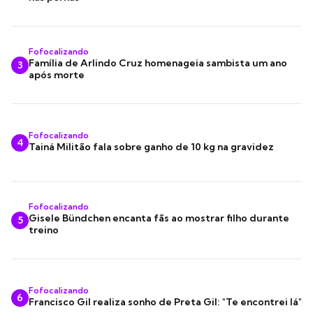
Fofocalizando
Família de Arlindo Cruz homenageia sambista um ano
3
após morte
Fofocalizando
4
Tainá Militão fala sobre ganho de 10 kg na gravidez
Fofocalizando
Gisele Bündchen encanta fãs ao mostrar filho durante
5
treino
Fofocalizando
6
Francisco Gil realiza sonho de Preta Gil: "Te encontrei lá"