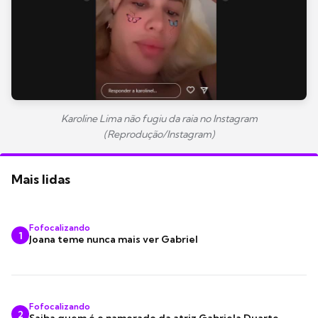
Karoline Lima não fugiu da raia no Instagram
(Reprodução/Instagram)
Mais lidas
Fofocalizando
1
Joana teme nunca mais ver Gabriel
Fofocalizando
2