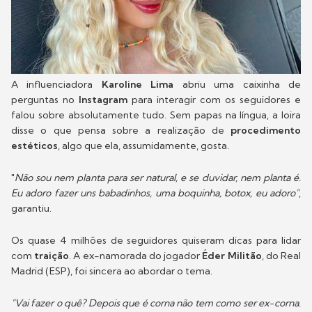
A influenciadora
Karoline Lima
abriu uma caixinha de
perguntas no
Instagram
para interagir com os seguidores e
falou sobre absolutamente tudo. Sem papas na língua, a loira
disse o que pensa sobre a realização de
procedimento
estéticos
, algo que ela, assumidamente, gosta.
"
Não sou nem planta para ser natural, e se duvidar, nem planta é.
Eu adoro fazer uns babadinhos, uma boquinha, botox, eu adoro"
,
garantiu.
Os quase 4 milhões de seguidores quiseram dicas para lidar
com
traição
. A ex-namorada do jogador
Éder Militão
, do Real
Madrid (ESP), foi sincera ao abordar o tema.
"Vai fazer o quê? Depois que é corna não tem como ser ex-corna.