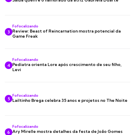
Saiba quem é o namorado da atriz Gabriela Duarte
Fofocalizando
Review: Beast of Reincarnation mostra potencial da
3
Game Freak
Fofocalizando
Pediatra orienta Lore após crescimento de seu filho,
4
Levi
Fofocalizando
5
Lailtinho Brega celebra 35 anos e projetos no The Noite
Fofocalizando
Ary Mirelle mostra detalhes da festa de João Gomes
6