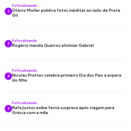
Fofocalizando
Otávio Muller publica fotos inéditas ao lado de Preta
2
Gil
Fofocalizando
3
Rogério manda Queiroz eliminar Gabriel
Fofocalizando
Nicolas Prattes celebra primeiro Dia dos Pais à espera
4
do filho
Fofocalizando
Rafa Justus exibe festa surpresa após viagem para
5
Grécia com a mãe