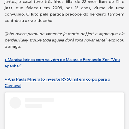
Juntos, o casal teve três filhos:
Ella
, de 22 anos;
Ben
, de 12; e
Jett
, que faleceu em 2009, aos 16 anos, vítima de uma
convulsão. O luto pela partida precoce do herdeiro também
contribuiu para a decisão.
"John nunca parou de lamentar [a morte de] Jett e agora que ele
perdeu Kelly, trouxe toda aquela dor à tona novamente"
, explicou
o amigo.
+ Maraisa brinca com vaivém de Maiara e Fernando Zor: "Vou
apanhar"
+ Ana Paula Minerato investe R$ 50 mil em corpo para o
Carnaval