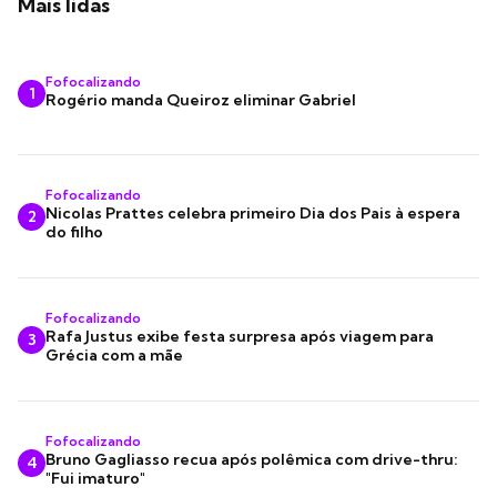
Mais lidas
Fofocalizando
1
Rogério manda Queiroz eliminar Gabriel
Fofocalizando
Nicolas Prattes celebra primeiro Dia dos Pais à espera
2
do filho
Fofocalizando
Rafa Justus exibe festa surpresa após viagem para
3
Grécia com a mãe
Fofocalizando
Bruno Gagliasso recua após polêmica com drive-thru:
4
"Fui imaturo"