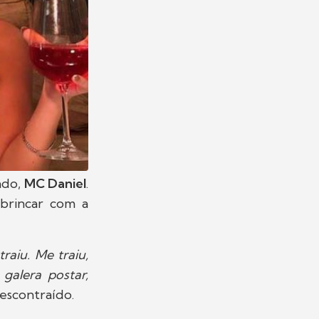
ado,
MC Daniel
.
brincar com a
aiu. Me traiu,
galera postar,
descontraído.