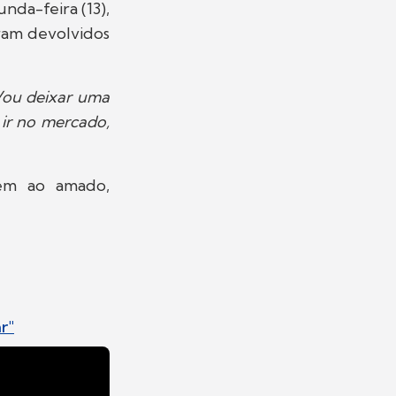
nda-feira (13),
ram devolvidos
 Vou deixar uma
 ir no mercado,
em ao amado,
r"