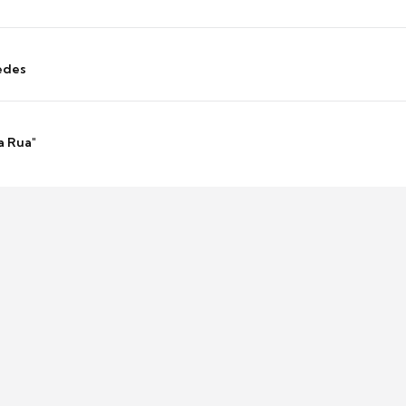
edes
a Rua"