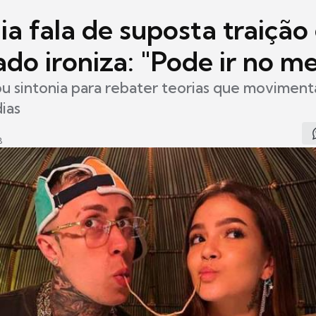
a fala de suposta traição
do ironiza: "Pode ir no m
u sintonia para rebater teorias que moviment
dias
8