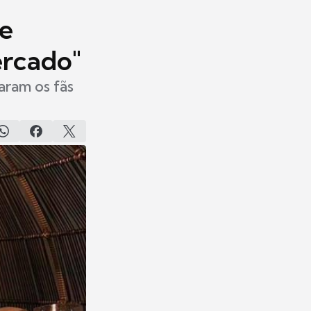
 e
ercado"
aram os fãs