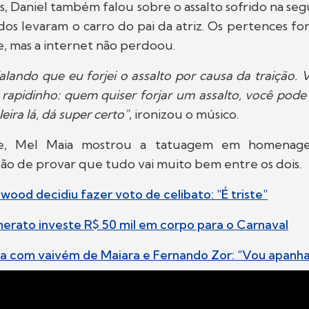
s, Daniel também falou sobre o assalto sofrido na segu
os levaram o carro do pai da atriz. Os pertences fo
e, mas a internet não perdoou.
alando que eu forjei o assalto por causa da traição.
 rapidinho: quem quiser forjar um assalto, você pode
ira lá, dá super certo"
, ironizou o músico.
e, Mel Maia mostrou a tatuagem em homenag
ão de provar que tudo vai muito bem entre os dois.
wood decidiu fazer voto de celibato: "É triste"
nerato investe R$ 50 mil em corpo para o Carnaval
ca com vaivém de Maiara e Fernando Zor: "Vou apanha