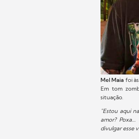
Mel Maia
foi à
Em tom zombe
situação.
"Estou aqui n
amor? Poxa...
divulgar esse 