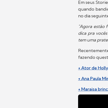
Em seus Storie
quando bandid
no dia seguint
"Agora estão f
dica pra vocês
tem uma pratele
Recentement
fazendo quest
+ Ator de Holly
+ Ana Paula Mi
+ Maraisa brin