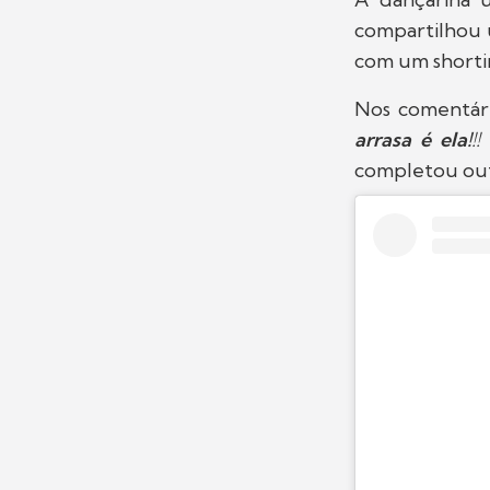
compartilhou
com um shorti
Nos comentário
arrasa é ela!
!
completou out