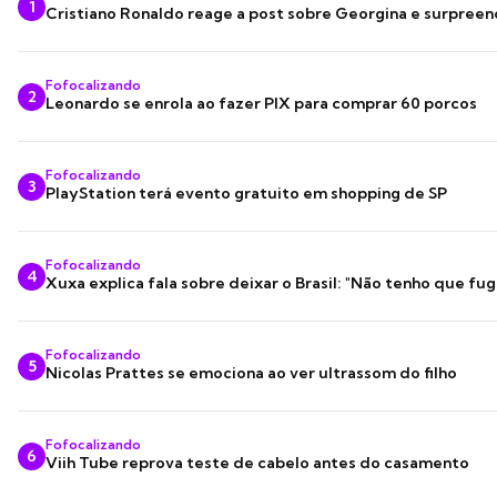
1
Cristiano Ronaldo reage a post sobre Georgina e surpree
Fofocalizando
2
Leonardo se enrola ao fazer PIX para comprar 60 porcos
Fofocalizando
3
PlayStation terá evento gratuito em shopping de SP
Fofocalizando
4
Xuxa explica fala sobre deixar o Brasil: "Não tenho que fug
Fofocalizando
5
Nicolas Prattes se emociona ao ver ultrassom do filho
Fofocalizando
6
Viih Tube reprova teste de cabelo antes do casamento