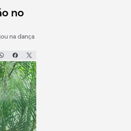
ão no
gou na dança