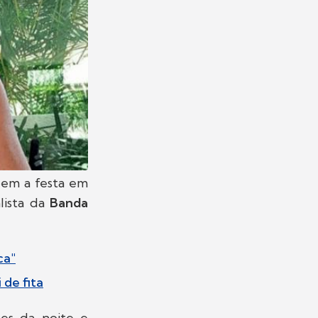
em a festa em
alista da
Banda
ca"
 de fita
hes da noite e