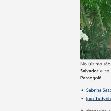
No último sá
Salvador
e se 
Parangolé
.
Sabrina Sat
Jojo Todynh
A dançarina u