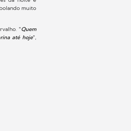
bolando muito
rvalho. "
Quem
rina até hoje
",