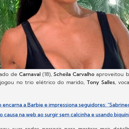
bado de
Carnaval
(18),
Scheila Carvalho
aproveitou b
jogou no trio elétrico do marido,
Tony Salles
, voc
o encarna a Barbie e impressiona seguidores: "Sabrine
o causa na web ao surgir sem calcinha e usando biquíni
sou suas redes pessoais para mostrar mais detal